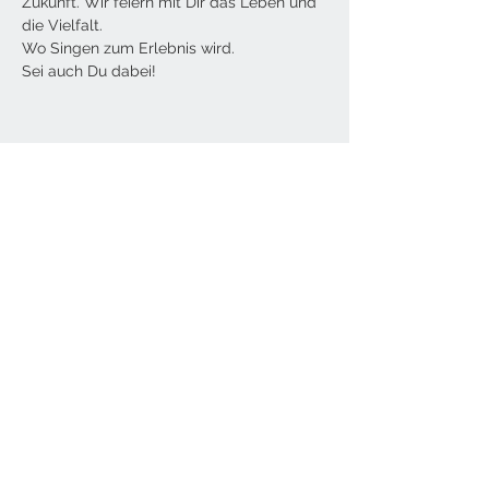
Zukunft. Wir feiern mit Dir das Leben und 
die Vielfalt.
Wo Singen zum Erlebnis wird.
Sei auch Du dabei!
Diese Veranstaltung teilen
Kontakt
Tine Hamburger [Sister T.]
E-Mail: christine [at] sister-t.de
Impressum / Datenschutz