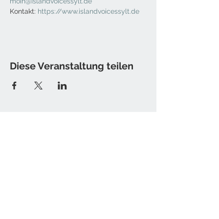
moin@islandvoicessylt.de
Kontakt: 
https://www.islandvoicessylt.de
Diese Veranstaltung teilen
Kontakt
Tine Hamburger [Sister T.]
E-Mail: christine [at] sister-t.de
Impressum / Datenschutz
Newsletter bestellen