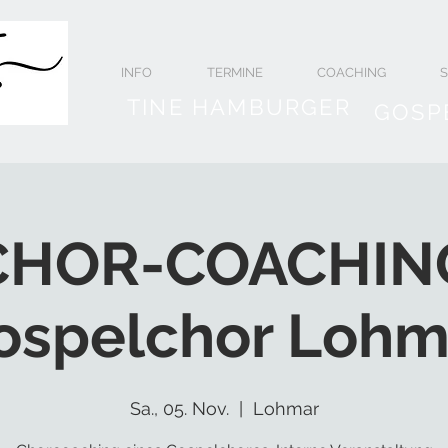
INFO
TERMINE
COACHING
TINE HAMBURGER
GOSP
CHOR-COACHIN
ospelchor Lohm
Sa., 05. Nov.
  |  
Lohmar