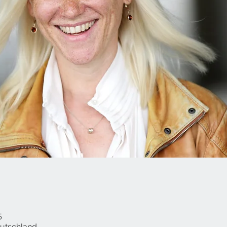
5
utschland