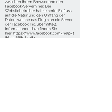
zwischen Ihrem Browser und den
Facebook-Servern her. Der
Websitebetreiber hat keinerlei Einfluss
auf die Natur und den Umfang der
Daten, welche das Plugin an die Server
der Facebook Inc. übermittelt.
Informationen dazu finden Sie
hier:
https://www.facebook.com/help/1
86325668085084
Das Plugin informiert die Facebook Inc.
darüber, dass Sie Nutzer diese Website
besucht hat. Es besteht hierbei die
Möglichkeit, dass Ihre IP-Adresse
gespeichert wird. Sind Sie während des
Besuchs auf dieser Website in Ihrem
Facebook-Konto eingeloggt, werden die
genannten Informationen mit diesem
verknüpft.
Nutzen Sie die Funktionen des Plugins –
etwa indem Sie einen Beitrag teilen
oder „liken“ – werden die
entsprechenden Informationen
ebenfalls an die Facebook Inc.
übermittelt.
Möchten Sie verhindern, dass die