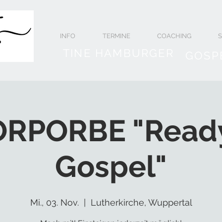
INFO
TERMINE
COACHING
TINE HAMBURGER
GOSP
RPORBE "Ready
Gospel"
Mi., 03. Nov.
  |  
Lutherkirche, Wuppertal