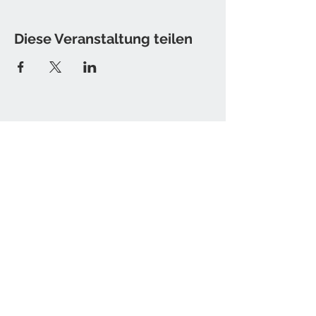
Diese Veranstaltung teilen
Kontakt
Tine Hamburger [Sister T.]
E-Mail: christine [at] sister-t.de
Impressum / Datenschutz
Newsletter bestellen
Senden