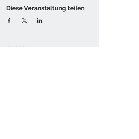
Diese Veranstaltung teilen
Kontakt
Tine Hamburger [Sister T.]
E-Mail: christine [at] sister-t.de
Impressum / Datenschutz
Newsletter bestellen
Senden