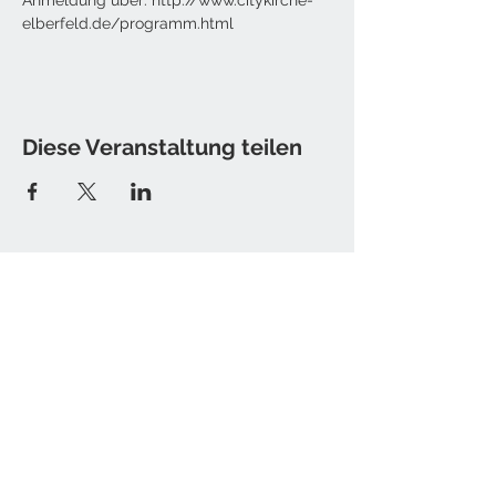
elberfeld.de/programm.html
Diese Veranstaltung teilen
Kontakt
Tine Hamburger [Sister T.]
E-Mail: christine [at] sister-t.de
Impressum / Datenschutz
Newsletter bestellen