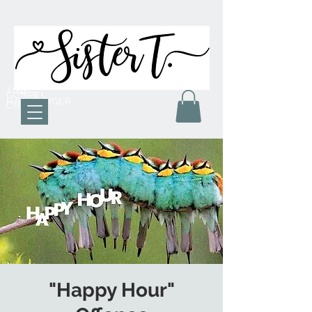
TINE
GOSPEL
HAMBURGER
CHOR
"Happy Hour"