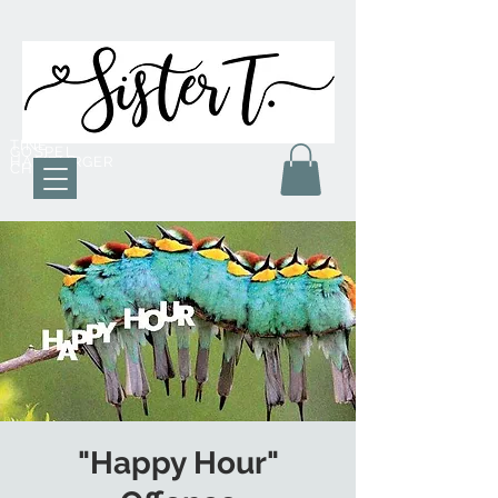
TINE
GOSPEL
HAMBURGER
CHOR
"Happy Hour"