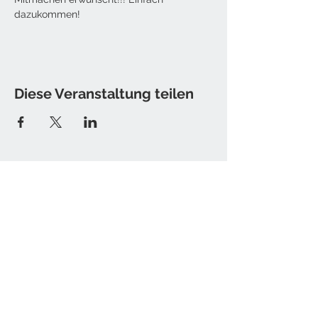
dazukommen!
Diese Veranstaltung teilen
Kontakt
Tine Hamburger [Sister T.]
E-Mail: christine [at] sister-t.de
Impressum / Datenschutz
Newsletter bestellen