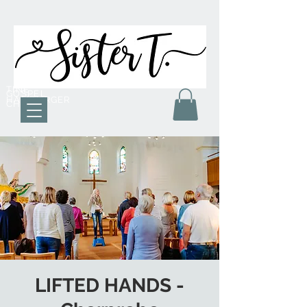
TINE
GOSPEL
HAMBURGER
CHOR
LIFTED HANDS -