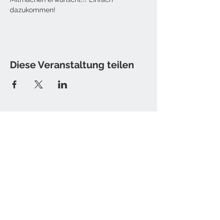
dazukommen!
Diese Veranstaltung teilen
Kontakt
Tine Hamburger [Sister T.]
E-Mail: christine [at] sister-t.de
Impressum / Datenschutz
Newsletter bestellen