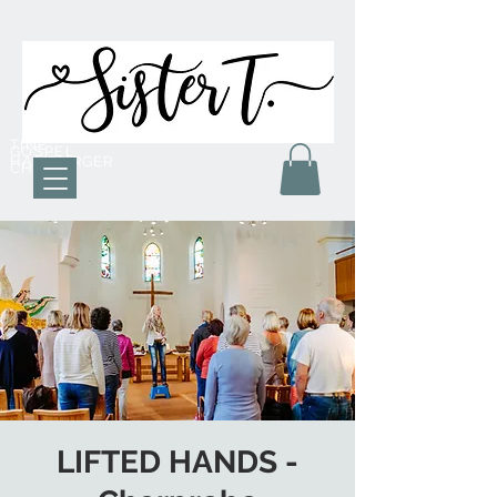
TINE
GOSPEL
HAMBURGER
CHOR
LIFTED HANDS -