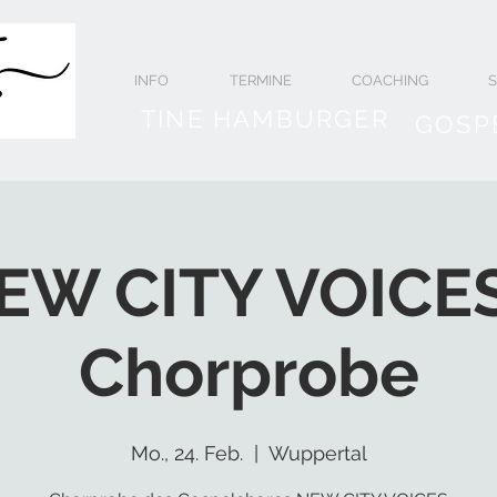
INFO
TERMINE
COACHING
TINE HAMBURGER
GOSP
EW CITY VOICES
Chorprobe
Mo., 24. Feb.
  |  
Wuppertal