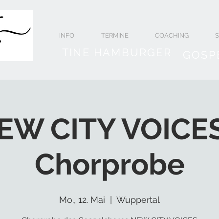
INFO
TERMINE
COACHING
TINE HAMBURGER
GOSP
EW CITY VOICES
Chorprobe
Mo., 12. Mai
  |  
Wuppertal