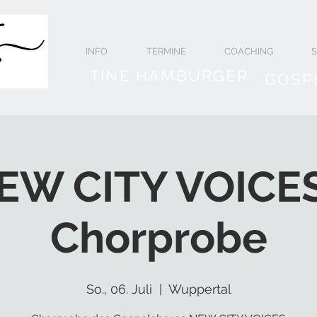
INFO
TERMINE
COACHING
TINE HAMBURGER
GOSP
EW CITY VOICES
Chorprobe
So., 06. Juli
  |  
Wuppertal