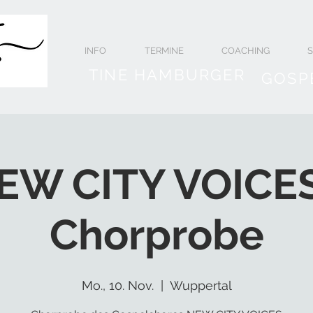
INFO
TERMINE
COACHING
TINE HAMBURGER
GOSP
EW CITY VOICES
Chorprobe
Mo., 10. Nov.
  |  
Wuppertal