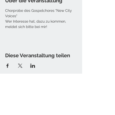
Über die Veranstaltung
Chorprobe des Gospelchores "New City 
Voices"
Wer Interesse hat, dazu zu kommen, 
meldet sich bitte bei mir! 
Diese Veranstaltung teilen
Kontakt
Tine Hamburger [Sister T.]
E-Mail: christine [at] sister-t.de
Impressum / Datenschutz