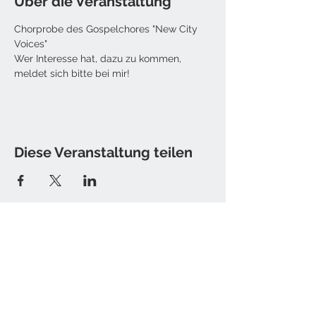
Über die Veranstaltung
Chorprobe des Gospelchores "New City 
Voices"
Wer Interesse hat, dazu zu kommen, 
meldet sich bitte bei mir! 
Diese Veranstaltung teilen
Kontakt
Tine Hamburger [Sister T.]
E-Mail: christine [at] sister-t.de
Impressum / Datenschutz