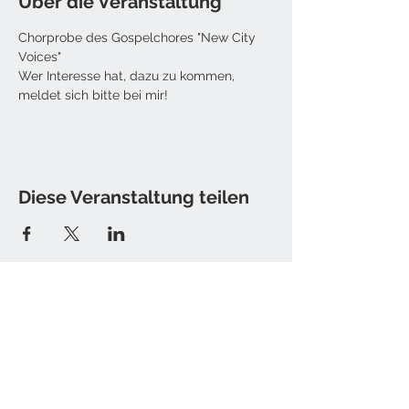
Über die Veranstaltung
Chorprobe des Gospelchores "New City 
Voices"
Wer Interesse hat, dazu zu kommen, 
meldet sich bitte bei mir! 
Diese Veranstaltung teilen
Kontakt
Tine Hamburger [Sister T.]
E-Mail: christine [at] sister-t.de
Impressum / Datenschutz