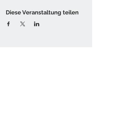
Diese Veranstaltung teilen
Kontakt
Tine Hamburger [Sister T.]
E-Mail: christine [at] sister-t.de
Impressum / Datenschutz
Newsletter bestellen
Senden