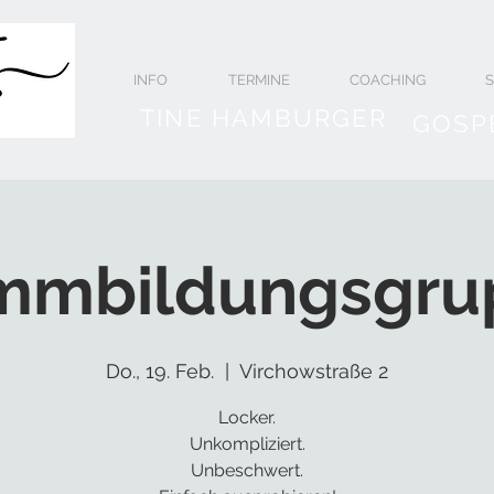
INFO
TERMINE
COACHING
TINE HAMBURGER
GOSP
immbildungsgru
Do., 19. Feb.
  |  
Virchowstraße 2
Locker.
Unkompliziert.
Unbeschwert.