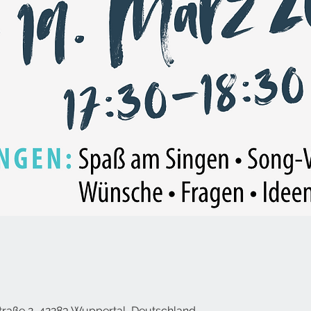
traße 2, 42283 Wuppertal, Deutschland